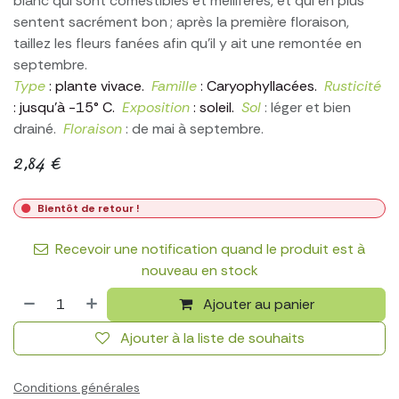
blanc qui sont comestibles et mellifères, et qui en plus
sentent sacrément bon ; après la première floraison,
taillez les fleurs fanées afin qu’il y ait une remontée en
septembre.
Type
: plante vivace.
Famille
: Caryophyllacées.
Rusticité
: jusqu'à -15° C.
Exposition
: soleil.
Sol
: léger et bien
drainé.
Floraison
: de mai à septembre.
2,84
€
Bientôt de retour !
Recevoir une notification quand le produit est à
nouveau en stock
Ajouter au panier
Ajouter à la liste de souhaits
Conditions générales