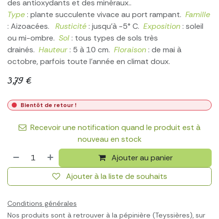
des antioxydants et des minéraux..
Type
: plante succulente vivace au port rampant.
Famille
: Aizoacées.
Rusticité
: jusqu’à -5° C.
Exposition
: soleil
ou mi-ombre.
Sol
: tous types de sols très
drainés.
Hauteur
: 5 à 10 cm.
Floraison
: de mai à
octobre, parfois toute l’année en climat doux.
3,79
€
Bientôt de retour !
Recevoir une notification quand le produit est à
nouveau en stock
Ajouter au panier
Ajouter à la liste de souhaits
Conditions générales
Nos produits sont à retrouver à la pépinière (Teyssières), sur