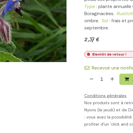
Type
: plante annuelle
Boraginacées.
Rustici
ombre.
Sol
: frais et 
septembre.
2,37
€
Bientôt de retour !
Recevoir une notif
Conditions générales
Nos produits sont à retr
Nyons (le jeudi) et de Di
; vous avez la possibili
profiter d'un 'click and c