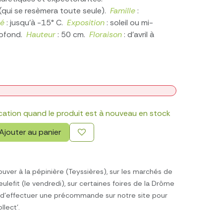
 (qui se resèmera toute seule).
Famille
:
té
: jusqu'à -15° C.
Exposition
: soleil ou mi-
profond.
Hauteur
: 50 cm.
Floraison
: d'avril à
ication quand le produit est à nouveau en stock
Ajouter au panier
ouver à la pépinière (Teyssières), sur les marchés de
eulefit (le vendredi), sur certaines foires de la Drôme
té d'effectuer une précommande sur notre site pour
ollect'.