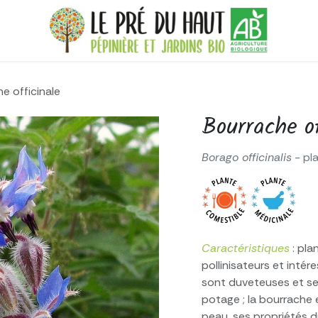
e officinale
Bourrache of
Borago officinalis
- pl
Caractéristiques
: pla
pollinisateurs et intére
sont duveteuses et se
potage ; la bourrache 
peau, ses propriétés d