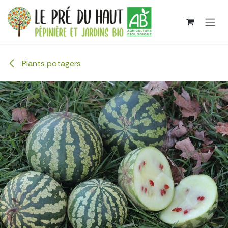
Se rendre au contenu
Plants potagers