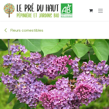
Se rendre au contenu
Fleurs comestibles