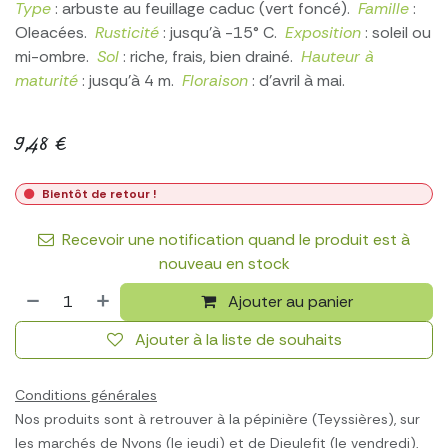
Type
: arbuste au feuillage caduc (vert foncé).
Famille
:
Oleacées.
Rusticité
: jusqu’à -15° C.
Exposition
: soleil ou
mi-ombre.
Sol
: riche, frais, bien drainé.
Hauteur à
maturité
: jusqu'à 4 m.
Floraison
: d'avril à mai.
9,48
€
Bientôt de retour !
Recevoir une notification quand le produit est à
nouveau en stock
Ajouter au panier
Ajouter à la liste de souhaits
Conditions générales
Nos produits sont à retrouver à la pépinière (Teyssières), sur
les marchés de Nyons (le jeudi) et de Dieulefit (le vendredi),