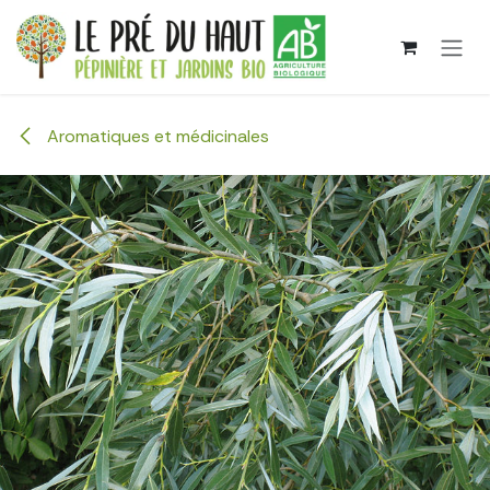
Se rendre au contenu
Aromatiques et médicinales