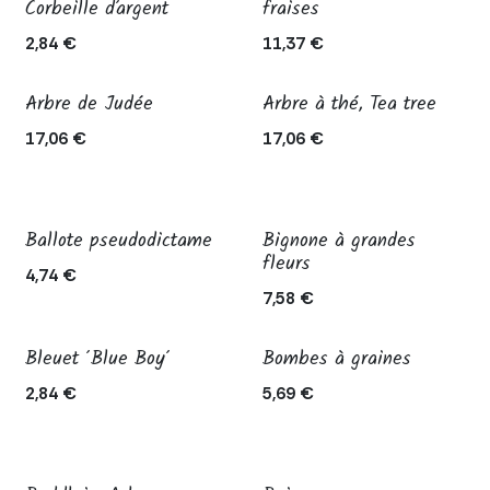
En production
Corbeille d’argent
fraises
2,84
€
11,37
€
Arbre de Judée
Arbre à thé, Tea tree
En production
17,06
€
17,06
€
Ballote pseudodictame
Bignone à grandes
Épuisé
En production
fleurs
4,74
€
7,58
€
Bleuet 'Blue Boy'
Bombes à graines
Épuisé
2,84
€
5,69
€