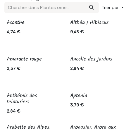
Trier par
Acanthe
Althéa / Hibiscus
4,74
€
9,48
€
Amarante rouge
Ancolie des jardins
Nouveau !
2,37
€
2,84
€
Anthémis des
Aptenia
Épuisé
Épuisé
teinturiers
3,79
€
2,84
€
Arabette des Alpes,
Arbousier, Arbre aux
Épuisé