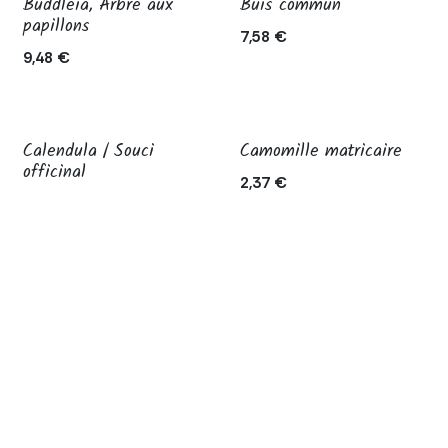
Buddleia, Arbre aux
Buis commun
papillons
7,58
€
9,48
€
Calendula / Souci
Camomille matricaire
En production
Épuisé
officinal
2,37
€
2,84
€
Capucine
Chèvrefeuille du Japon
Épuisé
2,37
€
9,48
€
1
2
3
4
…
7