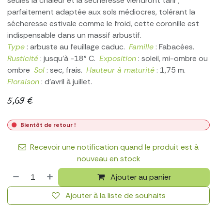
seules la chaleur et la sécheresse viendront tarir ;
parfaitement adaptée aux sols médiocres, tolérant la
sécheresse estivale comme le froid, cette coronille est
indispensable dans un massif arbustif.
Type
: arbuste au feuillage caduc.
Famille
: Fabacées.
Rusticité
: jusqu’à -18° C.
Exposition
: soleil, mi-ombre ou
ombre
Sol
: sec, frais.
Hauteur à maturité
: 1,75 m.
Floraison
: d'avril à juillet.
5,69
€
Bientôt de retour !
Recevoir une notification quand le produit est à
nouveau en stock
Ajouter au panier
Ajouter à la liste de souhaits